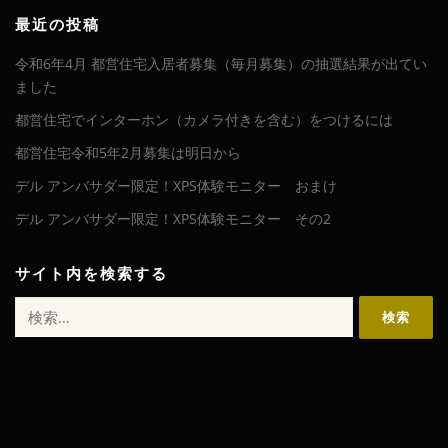
カ
イ
最近の投稿
ブ
令和6年4月 都営住宅入居者募集（毎月募集）の抽選結果が出てい
ました
都営住宅でインターホン（カメラ付きを含む）をつけるには
都営住宅令和5年2月募集は明日から
デル アンバサダー限定！XPS体験モニター おまけ
デル アンバサダー限定！XPS体験モニター その2
サイト内を検索する
検
索: