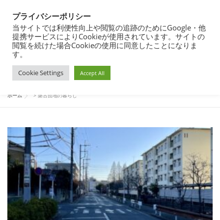
コ
都営住宅・団地暮らしブログ
ン
プライバシーポリシー
メニュー
テ
東京都内の昭和40年代築の団地で暮らす
当サイトでは利便性向上や閲覧の追跡のためにGoogle・他
ン
提携サービスによりCookieが使用されています。サイトの
ツ
閲覧を続けた場合Cookieの使用に同意したことになりま
へ
す。
団地暮らし
都営住宅入居まで
都営住宅入居その後
築古団地の暮らし
ス
Cookie Settings
キ
Accept All
ッ
プ
都営住宅募集
プロフィール
ホーム
>
築古団地の暮らし