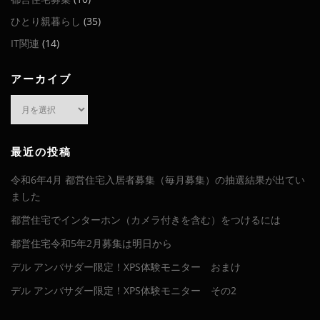
ひとり親暮らし
(35)
IT関連
(14)
アーカイブ
ア
ー
カ
イ
最近の投稿
ブ
令和6年4月 都営住宅入居者募集（毎月募集）の抽選結果が出てい
ました
都営住宅でインターホン（カメラ付きを含む）をつけるには
都営住宅令和5年2月募集は明日から
デル アンバサダー限定！XPS体験モニター おまけ
デル アンバサダー限定！XPS体験モニター その2