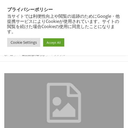
コ
都営住宅・団地暮らしブログ
ン
プライバシーポリシー
メニュー
テ
東京都内の昭和40年代築の団地で暮らす
当サイトでは利便性向上や閲覧の追跡のためにGoogle・他
ン
提携サービスによりCookieが使用されています。サイトの
ツ
閲覧を続けた場合Cookieの使用に同意したことになりま
へ
す。
団地暮らし
都営住宅入居まで
都営住宅入居その後
タグ:
シングル
ス
Cookie Settings
キ
Accept All
ッ
プ
都営住宅募集
プロフィール
ホーム
>
築古団地の暮らし
>
シングル