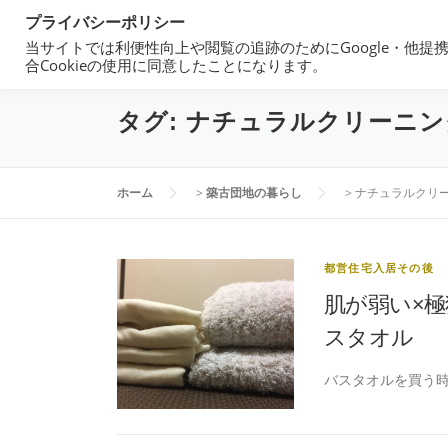
コ
プライバシーポリシー
都営住宅・団地暮らしブログ
ン
当サイトでは利便性向上や閲覧の追跡のためにGoogle・他提
東京都内の昭和40年代築の団地で暮らす
テ
合Cookieの使用に同意したことになります。
ン
ツ
タグ:
ナチュラルクリーニン
へ
ス
キ
ホーム
>
築古団地の暮らし
>
ナチュラルクリ
ッ
プ
都営住宅入居その後
肌が弱い×
スタオル
バスタオルを買う時