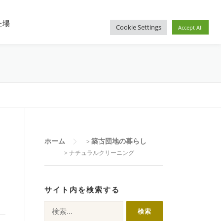
住宅入居その後
都営住宅募集
プロフィール
た場
Cookie Settings
Accept All
ホーム
築古団地の暮らし
>
>
ナチュラルクリーニング
サイト内を検索する
検
索: