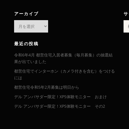
アーカイブ
サ
ア
検
ー
索:
カ
イ
最近の投稿
ブ
令和6年4月 都営住宅入居者募集（毎月募集）の抽選結
果が出ていました
都営住宅でインターホン（カメラ付きを含む）をつける
には
都営住宅令和5年2月募集は明日から
デル アンバサダー限定！XPS体験モニター おまけ
デル アンバサダー限定！XPS体験モニター その2