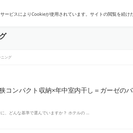
団地暮らし
都営住宅入居まで
都営
携サービスによりCookieが使用されています。サイトの閲覧を続け
グ
ーニング
極狭コンパクト収納×年中室内干し＝ガーゼのバ
に、どんな基準で選んでいますか？ ホテルの …