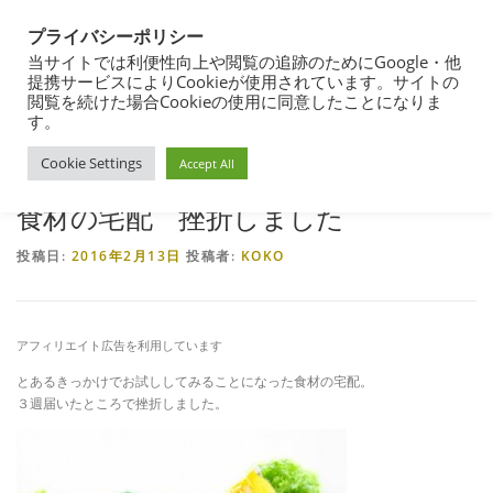
コ
都営住宅・団地暮らしブログ
ン
プライバシーポリシー
メニュー
テ
東京都内の昭和40年代築の団地で暮らす
当サイトでは利便性向上や閲覧の追跡のためにGoogle・他
ン
提携サービスによりCookieが使用されています。サイトの
ツ
閲覧を続けた場合Cookieの使用に同意したことになりま
ホーム
>
築古団地の暮らし
>
団地暮らし
>
都営住宅入居その後
>
食材の宅
へ
す。
団地暮らし
都営住宅入居まで
都営住宅入居その後
配 挫折しました
ス
Cookie Settings
キ
Accept All
ッ
プ
食材の宅配 挫折しました
都営住宅募集
プロフィール
投稿日:
2016年2月13日
投稿者:
KOKO
アフィリエイト広告を利用しています
とあるきっかけでお試ししてみることになった食材の宅配。
３週届いたところで挫折しました。