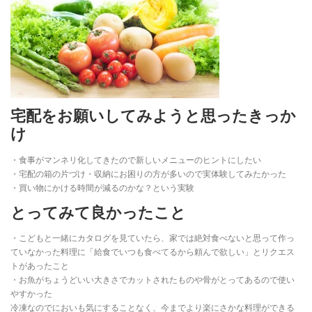
宅配をお願いしてみようと思ったきっか
け
・食事がマンネリ化してきたので新しいメニューのヒントにしたい
・宅配の箱の片づけ・収納にお困りの方が多いので実体験してみたかった
・買い物にかける時間が減るのかな？という実験
とってみて良かったこと
・こどもと一緒にカタログを見ていたら、家では絶対食べないと思って作っ
ていなかった料理に「給食でいつも食べてるから頼んで欲しい」とリクエス
トがあったこと
・お魚がちょうどいい大きさでカットされたものや骨がとってあるので使い
やすかった
冷凍なのでにおいも気にすることなく、今までより楽にさかな料理ができる