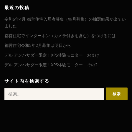
カ
イ
最近の投稿
ブ
令和6年4月 都営住宅入居者募集（毎月募集）の抽選結果が出てい
ました
都営住宅でインターホン（カメラ付きを含む）をつけるには
都営住宅令和5年2月募集は明日から
デル アンバサダー限定！XPS体験モニター おまけ
デル アンバサダー限定！XPS体験モニター その2
サイト内を検索する
検
索: