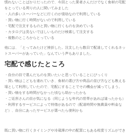
慣れないことばかりだったので、今回とった業者さんだけでなく食材の宅配
をとっている周りの人に聞いてみました
・人の多いスーパーなどに行くのが億劫なので利用している
・買い物に行く時間がないので利用している
・宅配で注文するものと買い物に行くものを決めている
・カタログは見ないでほしいものだけ検索して注文する
・複数のところからとっている
他には、「とってみたけど挫折した。注文したら数日で配達してくれるネッ
トスーパーがあっていた」なんていう声もありました。
宅配で感じたところ
・自分の目で選んだものを買いたいと思っていることにびっくり
・買い物はこどもを連れていき、食材の選び方や商品の並び方なども教える
場として利用していたので、宅配にすることでその機会が減ってしまう。
・買い物をする時間がなかった頃なら助かったかも
・ご近所さんの目が気になる（同じような年代の世帯があれば違ったかも）
・利用するサービスによって特徴があるので（配達時間や無農薬や料金な
ど）、自分にあったサービスが選べたら便利かも
既に買い物に行くタイミングや冷蔵庫の中の配置にもある程度リズムができ