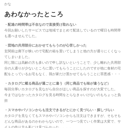
かな
あわなかったところ
・配達の時間帯は不在なので直接受け取れない
今回お願いしたサービスでは地域でまとめて配送しているので曜日も時間帯
も選べませんでした。
・団地の共用部分におかせてもらうのが心苦しかった
玄関前は廊下が狭いので宅配の箱を置いてしまうと他の方が通りにくくなっ
てしまいました。
同じ階には高齢の方も多いので申し訳ないということで、少し離れた共用部
分の人通りが少ないところに置いてもらうことにしたのですが他に食材の宅
配をとっているお宅もなく、我が家だけ置かせてもらうことに罪悪感・・・
・カタログに載る商品が週ごとに違う（同じ商品でも味が違うなど）
毎回分厚いカタログを見ながら自分がほしい商品を探すのが大変でした。
今まではなかったカタログを見る時間をとらなきゃいけないのもちょっと負
担
・スマホやパソコンからも注文できるがとにかく見づらい・探しづらい
カタログを見なくてもスマホやパソコンからも注文はできますが、そもそも
どんな商品があるのかわからないので、一つ一つ見ていく作業は大変で、サ
イトの作り方も私には見づらかった。。。。