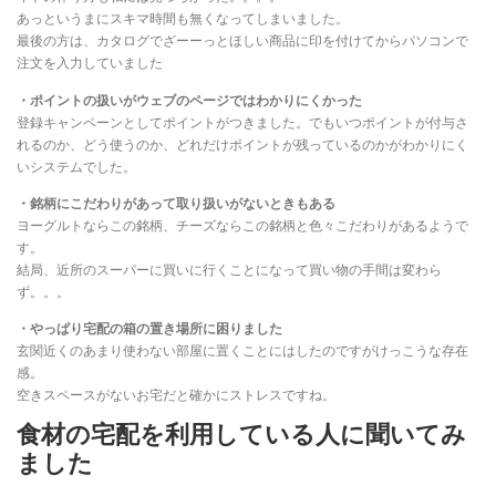
あっというまにスキマ時間も無くなってしまいました。
最後の方は、カタログでざーーっとほしい商品に印を付けてからパソコンで
注文を入力していました
・ポイントの扱いがウェブのページではわかりにくかった
登録キャンペーンとしてポイントがつきました。でもいつポイントが付与さ
れるのか、どう使うのか、どれだけポイントが残っているのかがわかりにく
いシステムでした。
・銘柄にこだわりがあって取り扱いがないときもある
ヨーグルトならこの銘柄、チーズならこの銘柄と色々こだわりがあるようで
す。
結局、近所のスーパーに買いに行くことになって買い物の手間は変わら
ず。。。
・やっぱり宅配の箱の置き場所に困りました
玄関近くのあまり使わない部屋に置くことにはしたのですがけっこうな存在
感。
空きスペースがないお宅だと確かにストレスですね。
食材の宅配を利用している人に聞いてみ
ました