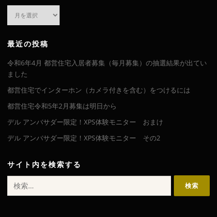
ア
ー
カ
イ
最近の投稿
ブ
令和6年4月 都営住宅入居者募集（毎月募集）の抽選結果が出てい
ました
都営住宅でインターホン（カメラ付きを含む）をつけるには
都営住宅令和5年2月募集は明日から
デル アンバサダー限定！XPS体験モニター おまけ
デル アンバサダー限定！XPS体験モニター その2
サイト内を検索する
検
索: