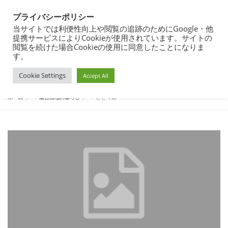
コ
都営住宅・団地暮らしブログ
ン
プライバシーポリシー
メニュー
テ
東京都内の昭和40年代築の団地で暮らす
当サイトでは利便性向上や閲覧の追跡のためにGoogle・他
ン
提携サービスによりCookieが使用されています。サイトの
ツ
閲覧を続けた場合Cookieの使用に同意したことになりま
へ
す。
団地暮らし
都営住宅入居まで
都営住宅入居その後
タグ:
ひとり親
ス
Cookie Settings
キ
Accept All
ッ
プ
都営住宅募集
プロフィール
ホーム
>
築古団地の暮らし
>
ひとり親