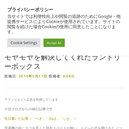
コ
都営住宅・団地暮らしブログ
ン
プライバシーポリシー
メニュー
テ
東京都内の昭和40年代築の団地で暮らす
当サイトでは利便性向上や閲覧の追跡のためにGoogle・他
ン
提携サービスによりCookieが使用されています。サイトの
ツ
閲覧を続けた場合Cookieの使用に同意したことになりま
ホーム
>
築古団地の暮らし
>
団地暮らし
>
モヤモヤを解決してくれたランドリ
へ
す。
団地暮らし
都営住宅入居まで
都営住宅入居その後
ーボックス
ス
Cookie Settings
キ
Accept All
ッ
プ
モヤモヤを解決してくれたランドリ
都営住宅募集
プロフィール
ーボックス
投稿日:
2014年5月11日
投稿者:
KOKO
アフィリエイト広告を利用しています
※旧ブログからの移行記事です
先日書いた記事＜「べき」「ねば」「しか」＞
洗濯機の前にカゴを置くと脱衣スペースが狭い、トイレの戸を開けるとぶつ