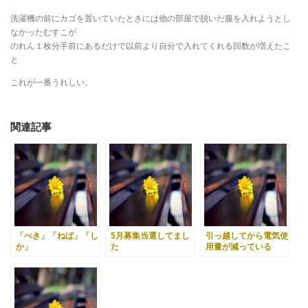
洗濯機の前にカゴを置いていたときには他の部屋で脱いだ服を入れようとし
なかったむすこが
のれん１枚分手前にあるだけで以前より自分で入れてくれる回数が増えたこ
と
これが一番うれしい。
関連記事
「べき」「ねば」「し
5月募集当選してまし
引っ越してから電気使
か」
た
用量が減っている