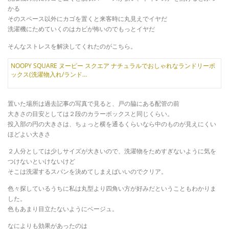
かる
そのスペース以外にカゴを置くと来客時に丸見えでイヤだ
洗濯機にためていくのはカビが怖いのでもっとイヤだ
そんなストレスを解決してくれたのがこちら。
NOOPY SQUARE ヌーピー スクエア ナチュラルでおしゃれなランドリーボ
ックス(洗濯物入れ/ランド…
置いた場所は過去記事の写真で見ると、戸の脇にある配管の前
大きさの目安としては２段のカラーボックスと同じくらい。
投入部の円の大きさは、ちょっと横を通るくらいなら中のものが見えにくい
ほどよい大きさ
２人分としては少しサイズが大きいので、洗濯物をためすぎないように気を
つけないといけないけど
そこは洗濯するスパンを決めてしまえばいいのでクリア。
色々探しているうちに私は丸型より四角い方が好みだということもわかりま
した。
色もあまり目立たないようにベージュ。
なによりも効果があったのは