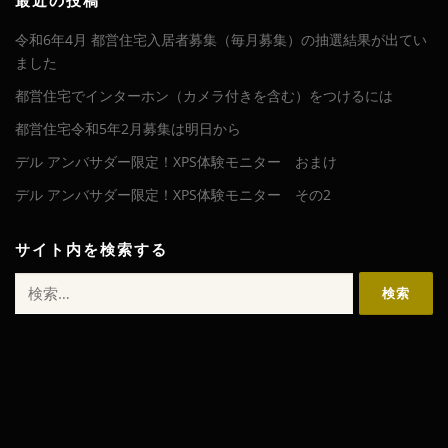
イ
最近の投稿
ブ
令和6年4月 都営住宅入居者募集（毎月募集）の抽選結果が出てい
ました
都営住宅でインターホン（カメラ付きを含む）をつけるには
都営住宅令和5年2月募集は明日から
デル アンバサダー限定！XPS体験モニター おまけ
デル アンバサダー限定！XPS体験モニター その2
サイト内を検索する
検
索: