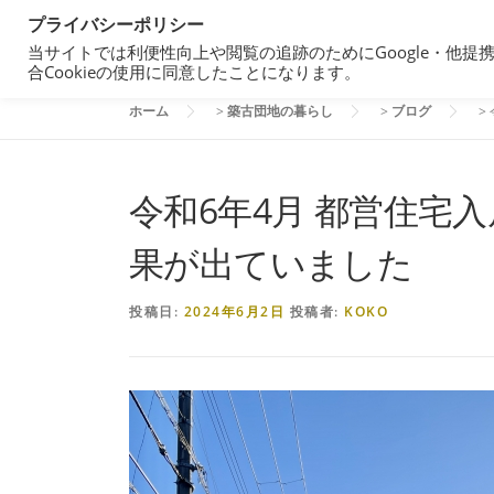
コ
プライバシーポリシー
都営住宅・団地暮らしブログ
ン
当サイトでは利便性向上や閲覧の追跡のためにGoogle・他提
東京都内の昭和40年代築の団地で暮らす
テ
合Cookieの使用に同意したことになります。
ン
ホーム
>
築古団地の暮らし
>
ブログ
>
ツ
へ
ス
キ
令和6年4月 都営住宅
ッ
プ
果が出ていました
投稿日:
2024年6月2日
投稿者:
KOKO