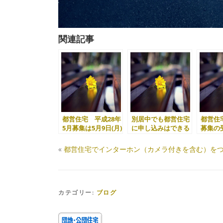
関連記事
都営住宅 平成28年
別居中でも都営住宅
都営住宅
5月募集は5月9日(月)
に申し込みはできる
募集の受
から
のか？
日から
«
都営住宅でインターホン（カメラ付きを含む）を
カテゴリー:
ブログ