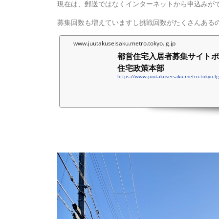
現在は、郵送ではなくインターネットから申込みが
募集回数も増えていますし挑戦回数がたくさんある
www.juutakuseisaku.metro.tokyo.lg.jp
都営住宅入居者募集サイトポー
住宅政策本部
https://www.juutakuseisaku.metro.tokyo.lg.