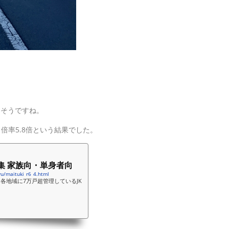
りそうですね。
2 倍率5.8倍という結果でした。
募集 家族向・単身者向
yu/maituki_r6_4.html
各地域に7万戸超管理しているJK