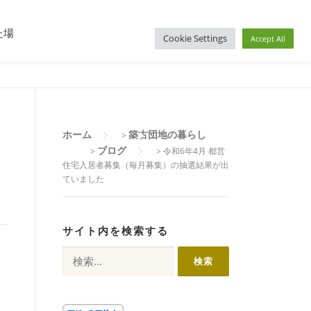
住宅入居その後
都営住宅募集
プロフィール
た場
Cookie Settings
Accept All
ホーム
築古団地の暮らし
>
ブログ
>
>
令和6年4月 都営
住宅入居者募集（毎月募集）の抽選結果が出
ていました
サイト内を検索する
検
索: