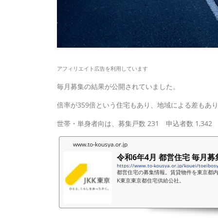
アフィリエイト広告を利用しています
毎月募集の結果が公開されていました。
倍率が359倍という住宅もあり、地域による差もあ
世帯・単身者向は、募集戸数 231 申込者数 1,34
www.to-kousya.or.jp
令和6年4月 都営住宅 毎月
https://www.to-kousya.or.jp/kouei/toeibos
都営住宅の募集情報。賃貸物件を東京都内
K東京東京都住宅供給公社。