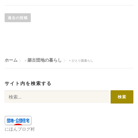
投
稿
過去の投稿
ナ
ビ
ゲ
ー
シ
ホーム
築古団地の暮らし
>
>
ひとり親暮らし
ョ
ン
サイト内を検索する
検
索:
にほんブログ村