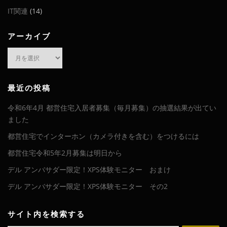
IT関連
(14)
アーカイブ
ア
ー
カ
イ
最近の投稿
ブ
令和6年4月 都営住宅入居者募集（毎月募集）の抽選結果が出てい
ました
都営住宅でインターホン（カメラ付きを含む）をつけるには
都営住宅令和5年2月募集は明日から
デル アンバサダー限定！XPS体験モニター おまけ
デル アンバサダー限定！XPS体験モニター その2
サイト内を検索する