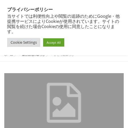
コ
都営住宅・団地暮らしブログ
ン
プライバシーポリシー
メニュー
テ
東京都内の昭和40年代築の団地で暮らす
当サイトでは利便性向上や閲覧の追跡のためにGoogle・他
ン
提携サービスによりCookieが使用されています。サイトの
ツ
閲覧を続けた場合Cookieの使用に同意したことになりま
へ
す。
団地暮らし
都営住宅入居まで
都営住宅入居その後
カテゴリー:
ひとり親暮らし
ス
Cookie Settings
キ
Accept All
ッ
プ
都営住宅募集
プロフィール
ホーム
>
築古団地の暮らし
>
ひとり親暮らし