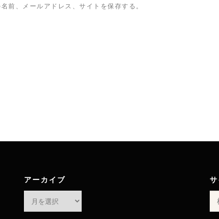
の名前、メールアドレス、サイトを保存する。
アーカイブ
サ
ア
検
ー
索:
カ