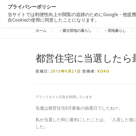
コ
プライバシーポリシー
都営住宅・団地暮らしブログ
ン
当サイトでは利便性向上や閲覧の追跡のためにGoogle・他提
東京都内の昭和40年代築の団地で暮らす
テ
合Cookieの使用に同意したことになります。
ン
ホーム
>
築古団地の暮らし
>
団地暮らし
ツ
へ
ス
キ
都営住宅に当選したら
ッ
プ
投稿日:
2015年9月21日
投稿者:
KOKO
アフィリエイト広告を利用しています
先週は都営住宅8月募集の抽選日でしたねー。
私が当選した時に最初にしたことは、「入居した後
した。