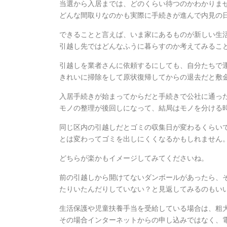
当選から入居までは、どのくらい待つのかわかりま
どんな間取りなのかも実際に手続きが進んで内見の
できることと言えば、いま家にあるものが新しい生
引越し先ではどんなふうに暮らすのか考えてみるこ
引越しを業者さんに依頼するにしても、自分たちで
きれいに掃除をして原状復帰してからの退去だと敷
入居手続きが始まってからだと手続きで公社に通っ
モノの整理が後回しになって、結局はモノを分ける
同じ区内の引越しだとゴミの収集日が変わるくらい
とは変わってゴミを出しにくくなるかもしれません
どちらが楽かもイメージしてみてくださいね。
前の引越しから開けてないダンボールがあったら、
たりいたんだりしていない？と見返してみるのもい
生活保護や児童扶養手当を受給している場合は、粗
その場合インターネットからの申し込みではなく、