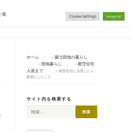
住宅入居その後
都営住宅募集
プロフィール
た場
Cookie Settings
Accept All
ホーム
築古団地の暮らし
>
団地暮らし
都営住宅
>
>
入居まで
>
都営住宅に当選したら
最初にしたこと
サイト内を検索する
検
索:
で