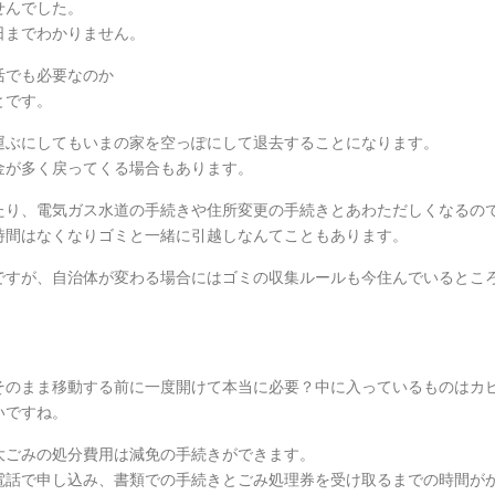
せんでした。
日までわかりません。
活でも必要なのか
とです。
運ぶにしてもいまの家を空っぽにして退去することになります。
金が多く戻ってくる場合もあります。
たり、電気ガス水道の手続きや住所変更の手続きとあわただしくなるの
時間はなくなりゴミと一緒に引越しなんてこともあります。
ですが、自治体が変わる場合にはゴミの収集ルールも今住んでいるとこ
。
そのまま移動する前に一度開けて本当に必要？中に入っているものはカ
いですね。
大ごみの処分費用は減免の手続きができます。
電話で申し込み、書類での手続きとごみ処理券を受け取るまでの時間が