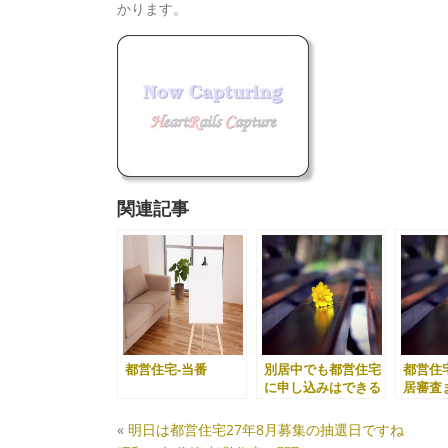
かります。
関連記事
都営住宅-当番
別居中でも都営住宅
都営住
に申し込みはできる
居審査
のか？
«
明日は都営住宅27年8月募集の抽選日ですね