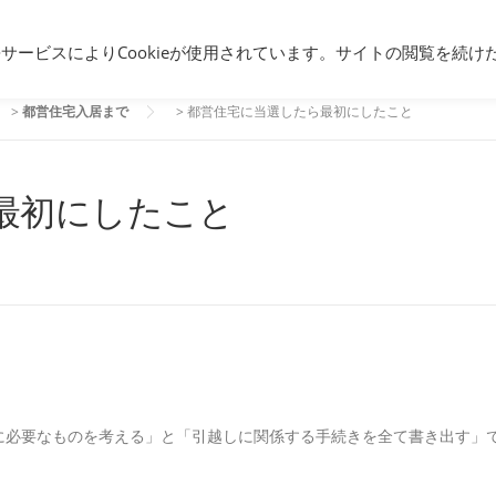
団地暮らし
都営住宅入居まで
都営
携サービスによりCookieが使用されています。サイトの閲覧を続け
>
都営住宅入居まで
>
都営住宅に当選したら最初にしたこと
最初にしたこと
に必要なものを考える」と「引越しに関係する手続きを全て書き出す」