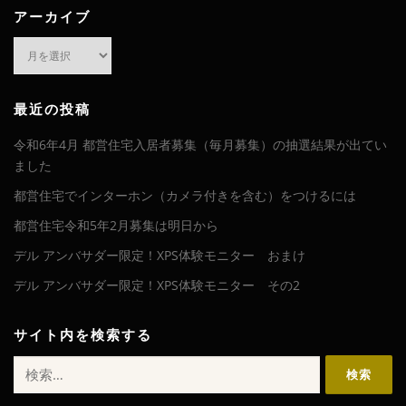
アーカイブ
ア
ー
カ
イ
最近の投稿
ブ
令和6年4月 都営住宅入居者募集（毎月募集）の抽選結果が出てい
ました
都営住宅でインターホン（カメラ付きを含む）をつけるには
都営住宅令和5年2月募集は明日から
デル アンバサダー限定！XPS体験モニター おまけ
デル アンバサダー限定！XPS体験モニター その2
サイト内を検索する
検
索: