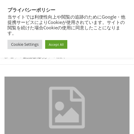
コ
都営住宅・団地暮らしブログ
ン
プライバシーポリシー
メニュー
テ
東京都内の昭和40年代築の団地で暮らす
当サイトでは利便性向上や閲覧の追跡のためにGoogle・他
ン
提携サービスによりCookieが使用されています。サイトの
ツ
閲覧を続けた場合Cookieの使用に同意したことになりま
へ
す。
団地暮らし
都営住宅入居まで
都営住宅入居その後
タグ:
段取り
ス
Cookie Settings
キ
Accept All
ッ
プ
都営住宅募集
プロフィール
ホーム
>
築古団地の暮らし
>
段取り