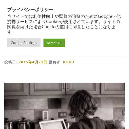
コ
都営住宅・団地暮らしブログ
ン
プライバシーポリシー
メニュー
テ
東京都内の昭和40年代築の団地で暮らす
当サイトでは利便性向上や閲覧の追跡のためにGoogle・他
ン
提携サービスによりCookieが使用されています。サイトの
ツ
閲覧を続けた場合Cookieの使用に同意したことになりま
ホーム
>
築古団地の暮らし
>
IT関連
>
プラグインの影響で404エラー？
へ
す。
団地暮らし
都営住宅入居まで
都営住宅入居その後
ス
Cookie Settings
キ
Accept All
ッ
プラグインの影響で404エラー？
プ
都営住宅募集
プロフィール
投稿日:
2015年4月21日
投稿者:
KOKO