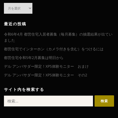
ア
ー
カ
イ
最近の投稿
ブ
令和6年4月 都営住宅入居者募集（毎月募集）の抽選結果が出てい
ました
都営住宅でインターホン（カメラ付きを含む）をつけるには
都営住宅令和5年2月募集は明日から
デル アンバサダー限定！XPS体験モニター おまけ
デル アンバサダー限定！XPS体験モニター その2
サイト内を検索する
検
索: