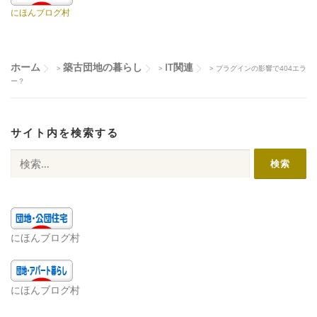
にほんブログ村
ホーム
築古団地の暮らし
IT関連
>
>
>
プラグインの影響で404エラ
ー？
サイト内を検索する
検
索:
にほんブログ村
にほんブログ村