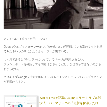
アフィリエイト広告を利用しています
Googleウェブマスターツールで、Wordpressで管理している別のサイトを見
てみたらいつの間にかたくさんエラーが出ている。
よく見てみると404エラーになっていてページが表示されない。
ダッシュボードを確認しても問題はなさそうだし、なぜ表示できないのかも
わからない。
とりあえずGoogle先生にお伺いしてみるとインストールしているプラグイン
が原因かも？と。
WordPressで記事のみ404エラー トラブル解
決法！パーマリンクの「更新を保存」だけ |