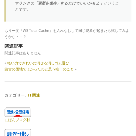
マリンクの「更新を保存」するだけでいいかもよ！
というこ
とです。
もう一度「W3 Total Cache」を入れなおして同じ現象が起きたら試してみよ
うかな・・？
関連記事
関連記事はありません
«
軽い力できれいに消せる消しゴム選び
築古の団地でよかったわと思う唯一のこと
»
カテゴリー:
IT関連
にほんブログ村