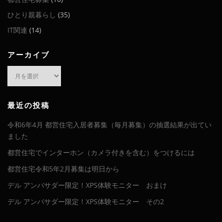
ひとり親暮らし
(35)
IT関連
(14)
アーカイブ
ア
ー
カ
イ
最近の投稿
ブ
令和6年4月 都営住宅入居者募集（毎月募集）の抽選結果が出てい
ました
都営住宅でインターホン（カメラ付きを含む）をつけるには
都営住宅令和5年2月募集は明日から
デル アンバサダー限定！XPS体験モニター おまけ
デル アンバサダー限定！XPS体験モニター その2