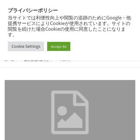
コ
都営住宅・団地暮らしブログ
ン
プライバシーポリシー
メニュー
テ
東京都内の昭和40年代築の団地で暮らす
当サイトでは利便性向上や閲覧の追跡のためにGoogle・他
ン
提携サービスによりCookieが使用されています。サイトの
ツ
閲覧を続けた場合Cookieの使用に同意したことになりま
へ
す。
団地暮らし
都営住宅入居まで
都営住宅入居その後
タグ:
不器用さ
ス
Cookie Settings
キ
Accept All
ッ
プ
都営住宅募集
プロフィール
ホーム
>
築古団地の暮らし
>
不器用さ