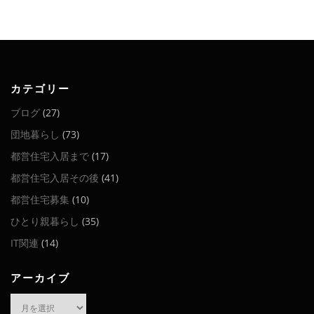
カテゴリー
ブログ
(27)
団地暮らし
(73)
都営住宅入居まで
(17)
都営住宅入居その後
(41)
都営住宅募集
(10)
ひとり親暮らし
(35)
IT関連
(14)
アーカイブ
ア