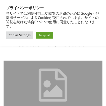
コ
都営住宅・団地暮らしブログ
ン
プライバシーポリシー
メニュー
テ
東京都内の昭和40年代築の団地で暮らす
当サイトでは利便性向上や閲覧の追跡のためにGoogle・他
ン
提携サービスによりCookieが使用されています。サイトの
ツ
閲覧を続けた場合Cookieの使用に同意したことになりま
へ
す。
団地暮らし
都営住宅入居まで
都営住宅入居その後
カテゴリー:
都営住宅入居その後
ス
Cookie Settings
キ
Accept All
ッ
プ
都営住宅募集
プロフィール
ホーム
>
築古団地の暮らし
>
団地暮らし
>
都営住宅入居その後