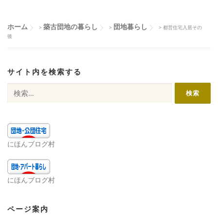
ー
シ
ホーム
築古団地の暮らし
団地暮らし
>
>
>
都営住宅入居その
ョ
後
ン
サイト内を検索する
検
索:
にほんブログ村
にほんブログ村
ページ案内