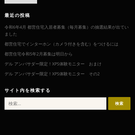
ー
カ
イ
最近の投稿
ブ
令和6年4月 都営住宅入居者募集（毎月募集）の抽選結果が出てい
ました
都営住宅でインターホン（カメラ付きを含む）をつけるには
都営住宅令和5年2月募集は明日から
デル アンバサダー限定！XPS体験モニター おまけ
デル アンバサダー限定！XPS体験モニター その2
サイト内を検索する
検
索: